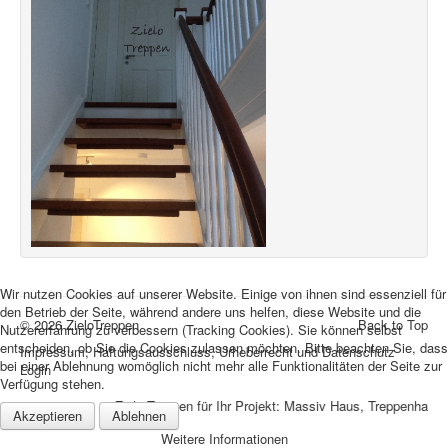
Wir nutzen Cookies auf unserer Website. Einige von ihnen sind essenziell für
den Betrieb der Seite, während andere uns helfen, diese Website und die
© 2026 ZieloTreppen
Back to Top
Nutzererfahrung zu verbessern (Tracking Cookies). Sie können selbst
entscheiden, ob Sie die Cookies zulassen möchten. Bitte beachten Sie, dass
Impressum, Haftungsausschluss, Urheberrecht und Datenschutz
bei einer Ablehnung womöglich nicht mehr alle Funktionalitäten der Seite zur
Login
Verfügung stehen.
Zielo Treppen für Ihr Projekt: Massiv Haus, Treppenhaus,
Akzeptieren
Ablehnen
Weitere Informationen